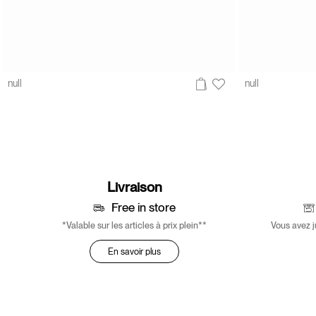
null
null
Livraison
Free in store
*Valable sur les articles à prix plein**
Vous avez j
En savoir plus