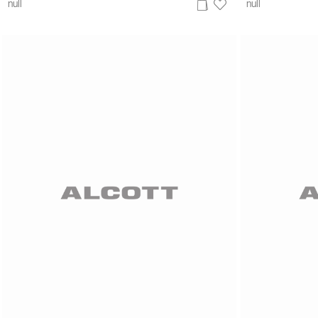
null
null