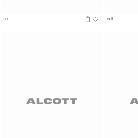
null
null