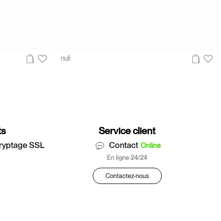
null
ts
Service client
ryptage SSL
Contact
Online
En ligne 24/24
Contactez-nous