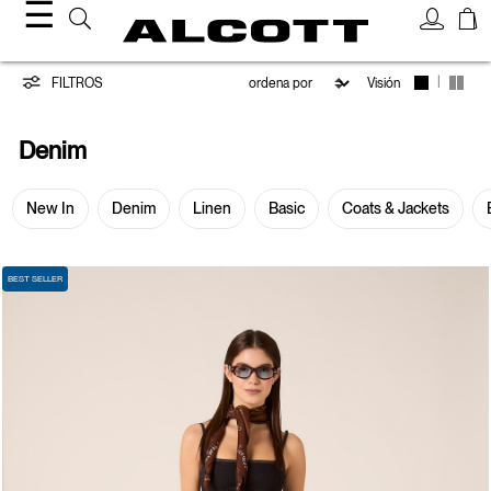
☰
Denim
|
FILTROS
Visión
Denim
New In
Denim
Linen
Basic
Coats & Jackets
BEST SELLER