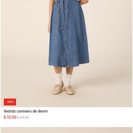
-56%
Vestido camisero de denim
precio rebajado desde
a
$ 19,99
$ 44,99