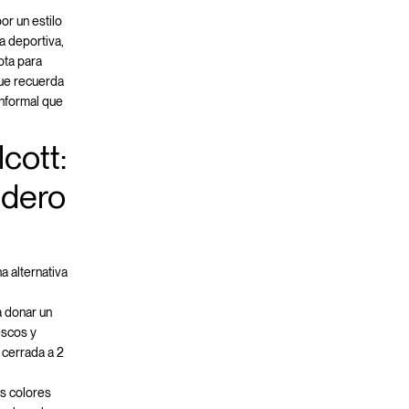
or un estilo
a deportiva,
pta para
que recuerda
informal que
cott:
adero
a alternativa
a donar un
escos y
a cerrada a 2
os colores