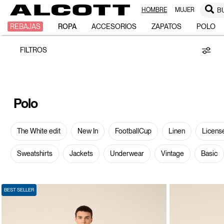
HOMBRE
MUJER
B
Polo
REBAJAS
ROPA
ACCESORIOS
ZAPATOS
POLO
FILTROS
Polo
The White edit
New In
FootballCup
Linen
Licens
Sweatshirts
Jackets
Underwear
Vintage
Basic
BEST SELLER