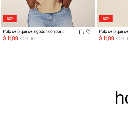
-50%
-50%
Polo de piqué de algodón con bordado
precio rebajado desde
a
precio
$ 11,99
$ 11,99
$ 23,99
$ 23,
h