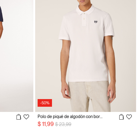
-50%
Polo de piqué de algodón con bordado
precio rebajado desde
a
$ 11,99
$ 23,99