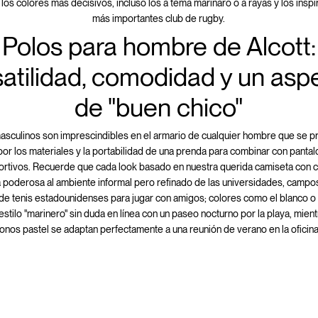
 los colores más decisivos, incluso los a tema marinaro o a rayas y los inspi
más importantes club de rugby.
Polos para hombre de Alcott:
satilidad, comodidad y un asp
de "buen chico"
asculinos son imprescindibles en el armario de cualquier hombre que se pr
 por los materiales y la portabilidad de una prenda para combinar con panta
ortivos. Recuerde que cada look basado en nuestra querida camiseta con c
a poderosa al ambiente informal pero refinado de las universidades, campos
de tenis estadounidenses para jugar con amigos; colores como el blanco o 
 estilo "marinero" sin duda en línea con un paseo nocturno por la playa, mien
tonos pastel se adaptan perfectamente a una reunión de verano en la oficina