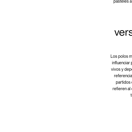
pasteles a
ver
Los polos m
influenciar
vivos y dep
referenci
partidos 
refieren al