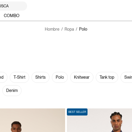
USCA
COMBO
Hombre
Ropa
Polo
ed
T-Shirt
Shirts
Polo
Knitwear
Tank top
Swi
Denim
BEST SELLER