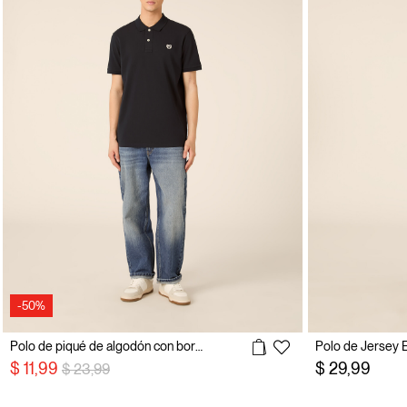
-50%
Polo de piqué de algodón con bordado
precio rebajado desde
a
$ 11,99
$ 29,99
$ 23,99