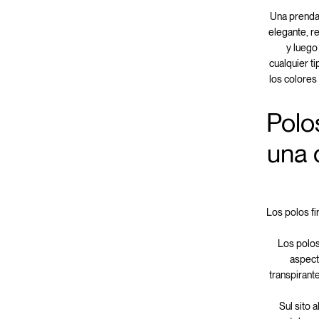
Una prenda 
elegante, r
y luego
cualquier t
los colores
Polo
una 
Los polos fi
Los polos
aspect
transpirante
Sul sito 