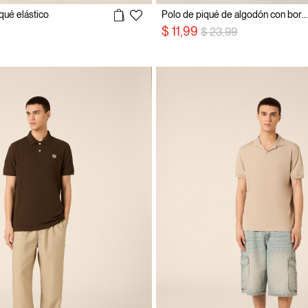
qué elástico
Polo de piqué de algodón con bordado
precio rebajado desde
a
$ 11,99
$ 23,99