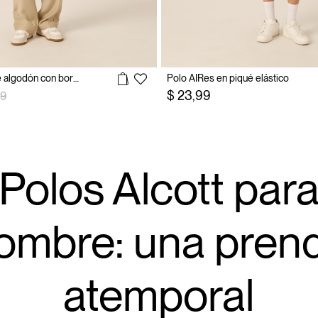
Polo de piqué de algodón con bordado
Polo AIRes en piqué elástico
 rebajado desde
a
$ 23,99
99
Polos Alcott par
ombre: una pren
atemporal