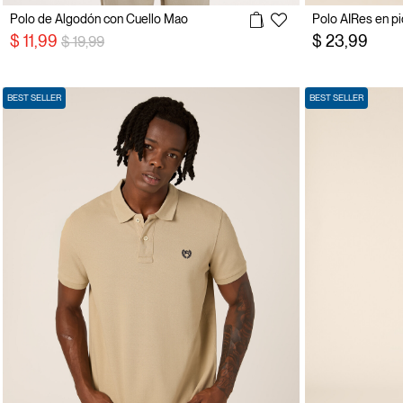
Polo de Algodón con Cuello Mao
Polo AIRes en pi
precio rebajado desde
a
$ 11,99
$ 23,99
$ 19,99
BEST SELLER
BEST SELLER