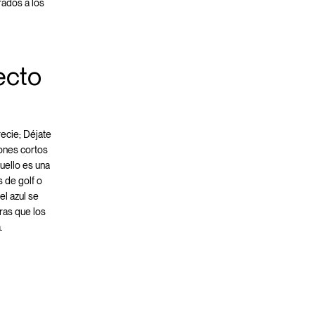
rados a los
ecto
ecie; Déjate
lones cortos
uello es una
 de golf o
el azul se
tras que los
.