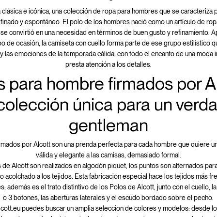
clásica e icónica, una colección de ropa para hombres que se caracteriza p
efinado y espontáneo. El polo de los hombres nació como un artículo de rop
 se convirtió en una necesidad en términos de buen gusto y refinamiento. A
ipo de ocasión, la camiseta con cuello forma parte de ese grupo estilístico 
 y las emociones de la temporada cálida, con todo el encanto de una moda 
presta atención a los detalles.
s para hombre firmados por Al
colección única para un verd
gentleman
rmados por Alcott son una prenda perfecta para cada hombre que quiere un
válida y elegante a las camisas, demasiado formal.
 de Alcott son realizados en algodón piquet, los puntos son alternados par
o acolchado a los tejidos. Esta fabricación especial hace los tejidos más fr
s; además es el trato distintivo de los Polos de Alcott, junto con el cuello, l
o 3 botones, las aberturas laterales y el escudo bordado sobre el pecho.
alcott.eu puedes buscar un amplia seleccion de colores y modelos: desde l