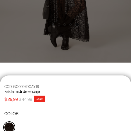
COD:
GO0097DOAY16
Falda midi de encaje
precio rebajado desde
a
$ 29,99
$ 44,99
-33%
COLOR