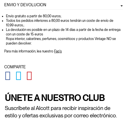
ENVIO Y DEVOLUCION
Envío gratuito a partir de 80,00 euros
;
Todos los pedidos inferiores a 80,00 euros tendrán un coste de envío de
10.99 euros.;
La devolución es posible en un plazo de 14 días a partir de la fecha de entrega
con un coste de 15 euros
Ropa interior, calcetines, perfumes, cosméticos y productos Vintage NO se
pueden devolver.
Para más información, lea nuestro
Faq's
COMPARTE
GLOBAL.SOCIALSHARE.FACEBOOK
GLOBAL.SOCIALSHARE.TWITTER
GLOBAL.SOCIALSHARE.PINTEREST
ÚNETE A NUESTRO CLUB
Suscríbete al Alcott para recibir inspiración de
estilo y ofertas exclusivas por correo electrónico.