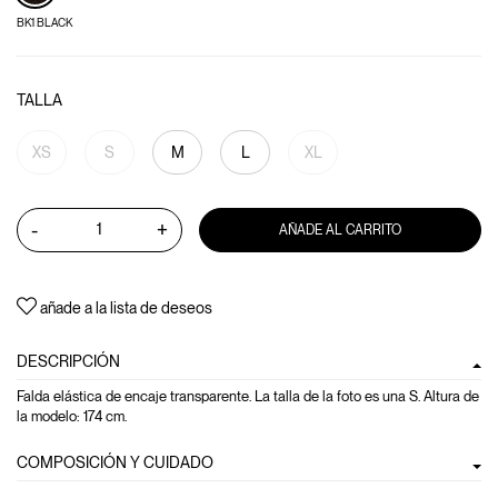
BK1 BLACK
TALLA
XS
S
M
L
XL
-
+
AÑADE AL CARRITO
añade a la lista de deseos
DESCRIPCIÓN
Falda elástica de encaje transparente. La talla de la foto es una S. Altura de
la modelo: 174 cm.
COMPOSICIÓN Y CUIDADO