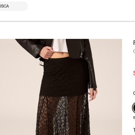
USCA
B