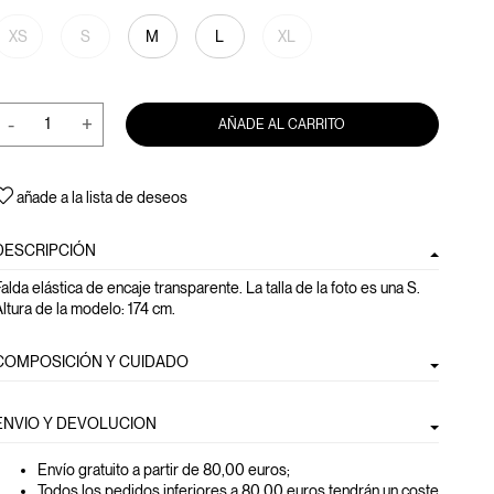
XS
S
M
L
XL
-
+
AÑADE AL CARRITO
añade a la lista de deseos
DESCRIPCIÓN
alda elástica de encaje transparente. La talla de la foto es una S.
ltura de la modelo: 174 cm.
COMPOSICIÓN Y CUIDADO
ENVIO Y DEVOLUCION
Envío gratuito a partir de 80,00 euros
;
Todos los pedidos inferiores a 80,00 euros tendrán un coste