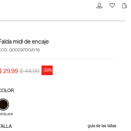
Falda midi de encaje
COD:
GO0097DOAY16
precio rebajado desde
a
$ 29,99
$ 44,99
-33%
COLOR
K1 BLACK
TALLA
guía de las tallas