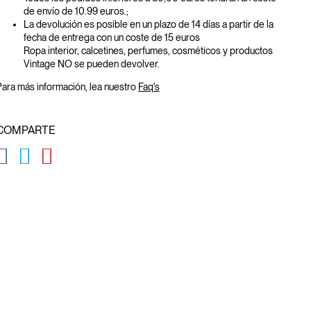
de envío de 10.99 euros.;
La devolución es posible en un plazo de 14 días a partir de la
fecha de entrega con un coste de 15 euros
Ropa interior, calcetines, perfumes, cosméticos y productos
Vintage NO se pueden devolver.
ara más información, lea nuestro
Faq's
COMPARTE
GLOBAL.SOCIALSHARE.FACEBOOK
GLOBAL.SOCIALSHARE.TWITTER
GLOBAL.SOCIALSHARE.PINTEREST